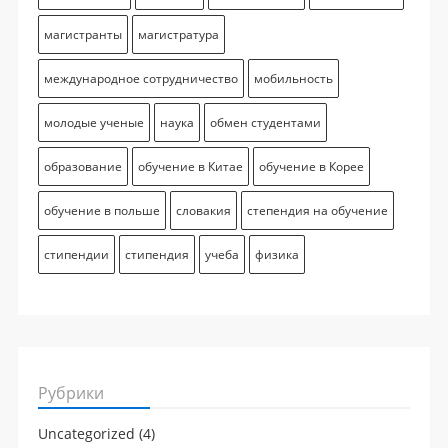
магистранты
магистратура
международное сотрудничество
мобильность
молодые ученые
наука
обмен студентами
образование
обучение в Китае
обучение в Корее
обучение в польше
словакия
степендия на обучение
стипендии
стипендия
учеба
физика
Рубрики
Uncategorized
(4)