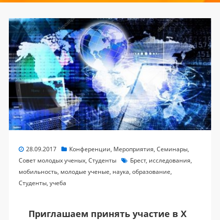
28.09.2017
Конференции
,
Мероприятия
,
Семинары
,
Совет молодых ученых
,
Студенты
Брест
,
исследования
,
мобильность
,
молодые ученые
,
наука
,
образование
,
Студенты
,
учеба
Приглашаем принять участие в
X