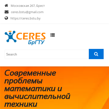
Московская 267, Брест
ceres.bstu@gmail.com
https://ceres.bstu.by
Современные
проблемы
математики и
вычислительной
техники